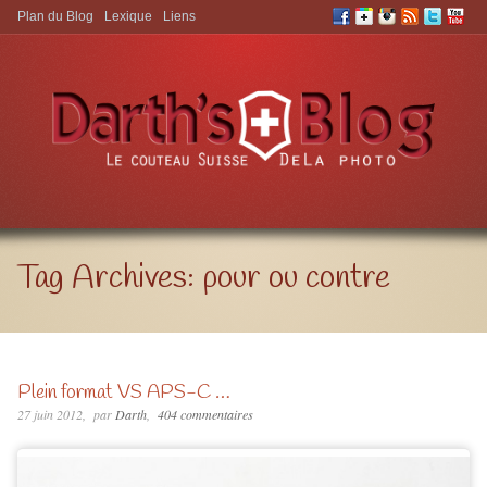
Plan du Blog
Lexique
Liens
Aller à:
Tag Archives:
pour ou contre
Plein format VS APS-C …
27 juin 2012
par
Darth
404 commentaires