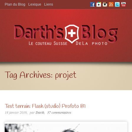
Plan du Blog
Lexique
Liens
Aller à:
Tag Archives:
projet
Test terrain: Flash (studio) Profoto B1
18 janvier 2016
par
Darth
37 commentaires