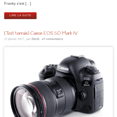
Franky s’est […]
LIRE LA SUITE
[Test terrain] Canon EOS 5D Mark IV
23 janvier 2017
par
Darth
43 commentaires