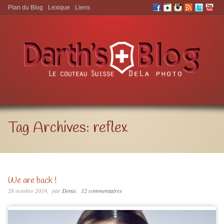
Plan du Blog
Lexique
Liens
Aller à:
Tag Archives:
reflex
We are back !
28 octobre 2019
par
Denis
12 commentaires