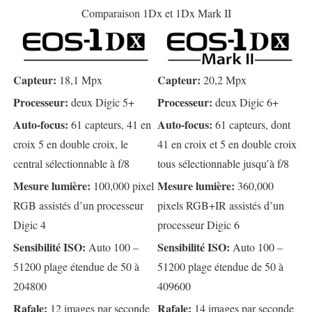
Comparaison 1Dx et 1Dx Mark II
Capteur:
Capteur:
18,1 Mpx
20,2 Mpx
Processeur:
Processeur:
deux Digic 5+
deux Digic 6+
Auto-focus:
Auto-focus:
61 capteurs, 41 en
61 capteurs, dont
croix 5 en double croix, le
41 en croix et 5 en double croix
central sélectionnable à f/8
tous sélectionnable jusqu’à f/8
Mesure lumière:
Mesure lumière:
100,000 pixel
360,000
RGB assistés d’un processeur
pixels RGB+IR assistés d’un
Digic 4
processeur Digic 6
Sensibilité ISO:
Sensibilité ISO:
Auto 100 –
Auto 100 –
51200 plage étendue de 50 à
51200 plage étendue de 50 à
204800
409600
Rafale:
Rafale:
12 images par seconde
14 images par seconde