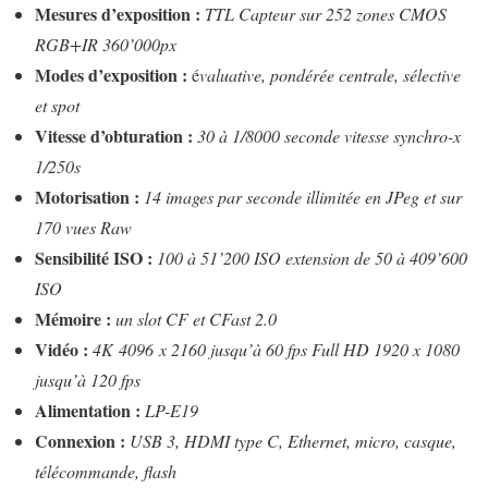
Mesures d’exposition :
TTL Capteur sur 252 zones CMOS
RGB+IR 360’000px
Modes d’exposition :
é
valuative, pondérée centrale, sélective
et spot
Vitesse d’obturation :
30 à 1/8000 seconde vitesse synchro-x
1/250s
Motorisation :
14 images par seconde illimitée en JPeg et sur
170 vues Raw
Sensibilité ISO :
100 à 51’200 ISO extension de 50 à 409’600
ISO
Mémoire :
un slot CF et CFast 2.0
Vidéo :
4K 4096 x 2160 jusqu’à 60 fps Full HD 1920 x 1080
jusqu’à 120 fps
Alimentation :
LP-E19
Connexion :
USB 3, HDMI type C, Ethernet, micro, casque,
télécommande, flash