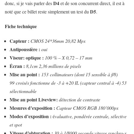
D4
donc, si je vais parler des
et de son concurrent direct, il est à
D5
noté que ce billet reste simplement un test du
.
Fiche technique
Capteur :
CMOS 24*36mm 20,82 Mpx
Antipoussière :
oui
Viseur: optique :
100 % – X 0,72 – 17 mm
Écran :
8,1cm 2,36 millions de pixels
Mise au point :
153 collimateurs (dont 15 sensible à f/8)
99 croisés fonctionne de -3 à +20 IL (capteur central à -4) 53
sélectionnable
Mise au point Liveview:
détection de contraste
Mesures d’exposition :
Capteur CMOS RGB 180’000px
Modes d’exposition :
é
valuative, pondérée centrale, sélective
et spot
Vitesse d’obturation :
30 à 1/8000 seconde vitesse synchro-x