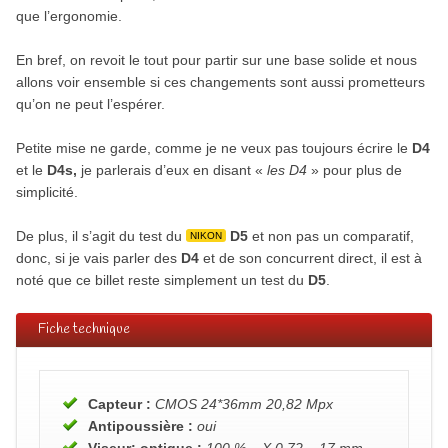
que l’ergonomie.
En bref, on revoit le tout pour partir sur une base solide et nous
allons voir ensemble si ces changements sont aussi prometteurs
qu’on ne peut l’espérer.
Petite mise ne garde, comme je ne veux pas toujours écrire le
D4
et le
D4s,
je parlerais d’eux en disant «
les D4
» pour plus de
simplicité.
De plus, il s’agit du test du
D5
et non pas un comparatif,
NIKON
donc, si je vais parler des
D4
et de son concurrent direct, il est à
noté que ce billet reste simplement un test du
D5
.
Fiche technique
Capteur :
CMOS 24*36mm 20,82 Mpx
Antipoussière :
oui
Viseur: optique :
100 % – X 0,72 – 17 mm