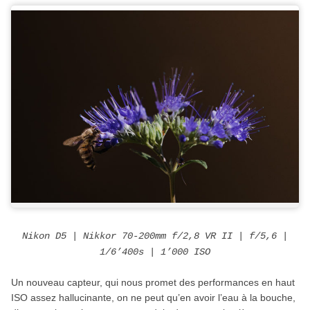
Nikon D5 | Nikkor 70-200mm f/2,8 VR II | f/5,6 |
1/6’400s | 1’000 ISO
Un nouveau capteur, qui nous promet des performances en haut
ISO assez hallucinante, on ne peut qu’en avoir l’eau à la bouche,