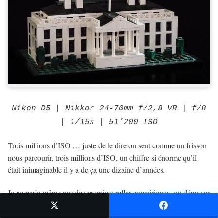
Nikon D5 | Nikkor 24-70mm f/2,8 VR | f/8
| 1/15s | 51’200 ISO
Trois millions d’ISO … juste de le dire on sent comme un frisson
nous parcourir, trois millions d’ISO, un chiffre si énorme qu’il
était inimaginable il y a de ça une dizaine d’années.
Je ne parle même pas des premiers reflex numériques, ou dépasser
400ISO était déjà un exploit en soi et j’exagère à peine.