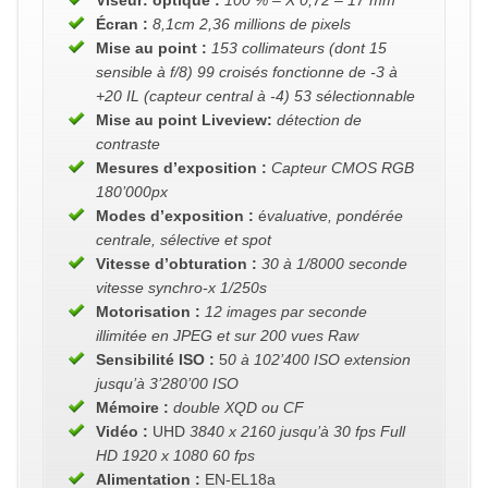
Écran :
8,1cm 2,36 millions de pixels
Mise au point :
153 collimateurs (dont 15
sensible à f/8) 99 croisés fonctionne de -3 à
+20 IL (capteur central à -4) 53 sélectionnable
Mise au point Liveview:
détection de
contraste
Mesures d’exposition :
Capteur CMOS RGB
180’000px
Modes d’exposition :
é
valuative, pondérée
centrale, sélective et spot
Vitesse d’obturation :
30 à 1/8000 seconde
vitesse synchro-x 1/250s
Motorisation :
12 images par seconde
illimitée en JPEG et sur 200 vues Raw
Sensibilité ISO :
5
0 à 102’400 ISO extension
jusqu’à 3’280’00 ISO
Mémoire :
double XQD ou CF
Vidéo :
UHD
3840 x 2160 jusqu’à 30 fps Full
HD 1920 x 1080 60 fps
Alimentation :
EN-EL18a