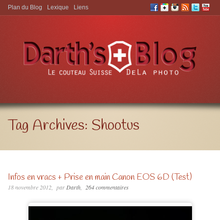
Plan du Blog
Lexique
Liens
Aller à:
Tag Archives:
Shootus
Infos en vracs + Prise en main Canon EOS 6D (Test)
18 novembre 2012
par
Darth
264 commentaires