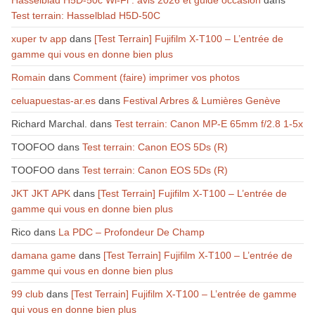
Hasselblad H5D-50c Wi-Fi : avis 2026 et guide occasion
dans
Test terrain: Hasselblad H5D-50C
xuper tv app
dans
[Test Terrain] Fujifilm X-T100 – L’entrée de
gamme qui vous en donne bien plus
Romain
dans
Comment (faire) imprimer vos photos
celuapuestas-ar.es
dans
Festival Arbres & Lumières Genève
Richard Marchal.
dans
Test terrain: Canon MP-E 65mm f/2.8 1-5x
TOOFOO
dans
Test terrain: Canon EOS 5Ds (R)
TOOFOO
dans
Test terrain: Canon EOS 5Ds (R)
JKT JKT APK
dans
[Test Terrain] Fujifilm X-T100 – L’entrée de
gamme qui vous en donne bien plus
Rico
dans
La PDC – Profondeur De Champ
damana game
dans
[Test Terrain] Fujifilm X-T100 – L’entrée de
gamme qui vous en donne bien plus
99 club
dans
[Test Terrain] Fujifilm X-T100 – L’entrée de gamme
qui vous en donne bien plus