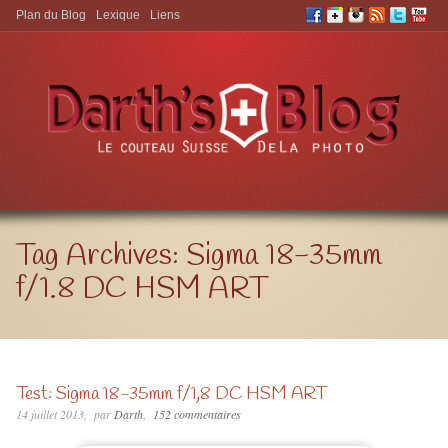
Plan du Blog
Lexique
Liens
Aller à:
Tag Archives:
Sigma 18-35mm
f/1.8 DC HSM ART
Test: Sigma 18-35mm f/1,8 DC HSM ART
14 juillet 2013
par
Darth
152 commentaires