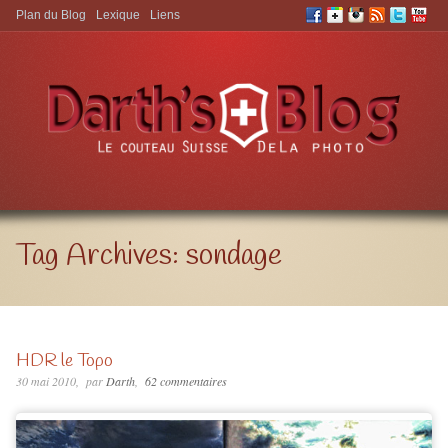
Plan du Blog
Lexique
Liens
Aller à:
Tag Archives:
sondage
HDR le Topo
30 mai 2010
par
Darth
62 commentaires