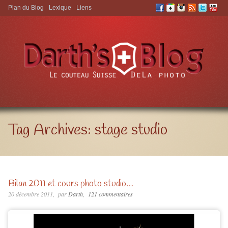
Plan du Blog
Lexique
Liens
Aller à:
Tag Archives:
stage studio
Bilan 2011 et cours photo studio…
20 décembre 2011
par
Darth
121 commentaires