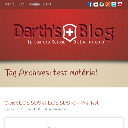
Plan du Blog
Lexique
Liens
Aller à:
Tag Archives:
test matériel
Canon EOS 5DS et EOS 5DS R – Pré Test
9 février 2015
par
Darth
56 commentaires