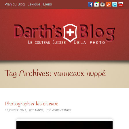
Plan du Blog
Lexique
Liens
Aller à:
Tag Archives:
vanneaux huppé
Photographier les oiseaux
31 janvier 2011
par
Darth
138 commentaires