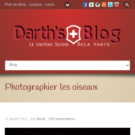
Plan du Blog
Lexique
Liens
Aller à:
Photographier les oiseaux
31 janvier 2011
par
Darth
138 commentaires