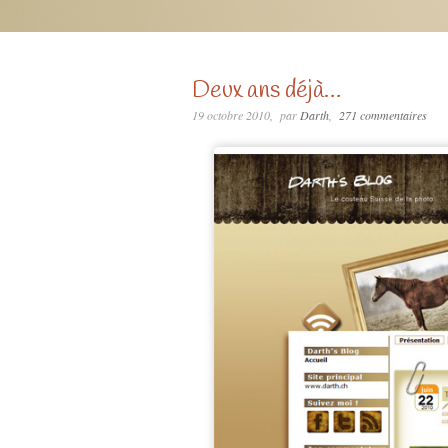
Deux ans déjà…
19 octobre 2010
par
Darth
271 commentaires