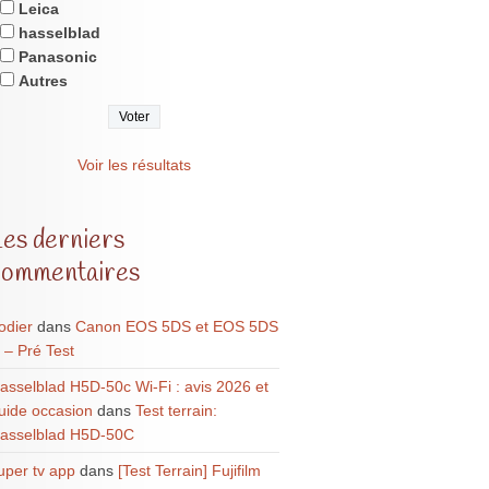
Leica
hasselblad
Panasonic
Autres
Voir les résultats
Les derniers
commentaires
odier
dans
Canon EOS 5DS et EOS 5DS
 – Pré Test
asselblad H5D-50c Wi-Fi : avis 2026 et
uide occasion
dans
Test terrain:
asselblad H5D-50C
uper tv app
dans
[Test Terrain] Fujifilm