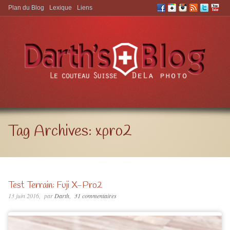
Plan du Blog
Lexique
Liens
Aller à:
Tag Archives:
xpro2
Test Terrain: Fuji X-Pro2
13 juin 2016
par
Darth
31 commentaires