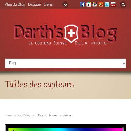
Plan du Blog
Lexique
Liens
Aller à:
Tailles des capteurs
3 novembre 2008
par
Darth
6 commentaires