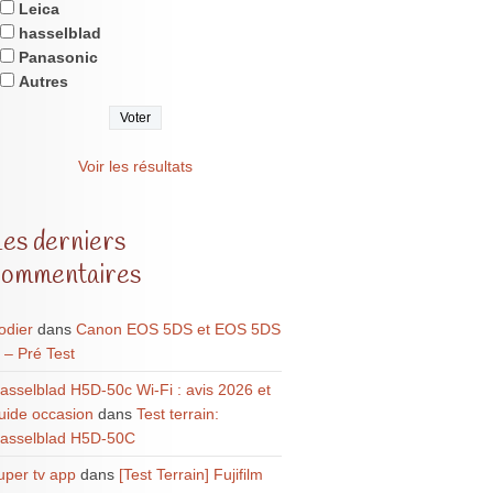
Leica
hasselblad
Panasonic
Autres
Voir les résultats
Les derniers
commentaires
odier
dans
Canon EOS 5DS et EOS 5DS
 – Pré Test
asselblad H5D-50c Wi-Fi : avis 2026 et
uide occasion
dans
Test terrain:
asselblad H5D-50C
uper tv app
dans
[Test Terrain] Fujifilm