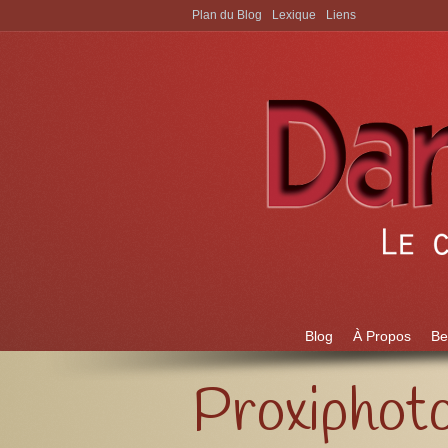
Plan du Blog
Lexique
Liens
Aller à:
Blog
À Propos
Be
Proxiphot