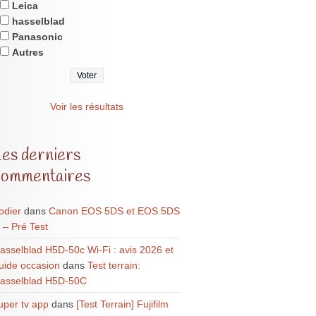
Leica
hasselblad
Panasonic
Autres
Voir les résultats
Les derniers
commentaires
odier
dans
Canon EOS 5DS et EOS 5DS
 – Pré Test
asselblad H5D-50c Wi-Fi : avis 2026 et
uide occasion
dans
Test terrain:
asselblad H5D-50C
uper tv app
dans
[Test Terrain] Fujifilm