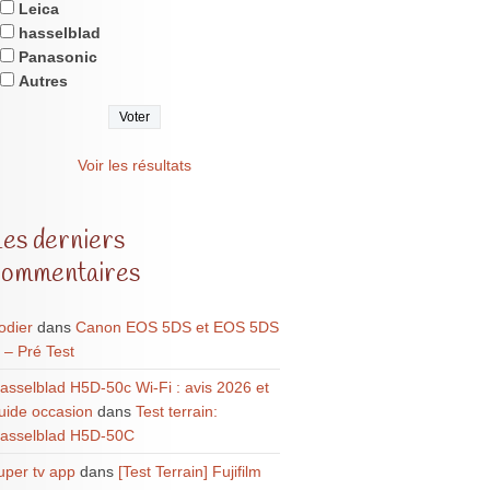
Leica
hasselblad
Panasonic
Autres
Voir les résultats
Les derniers
commentaires
odier
dans
Canon EOS 5DS et EOS 5DS
 – Pré Test
asselblad H5D-50c Wi-Fi : avis 2026 et
uide occasion
dans
Test terrain:
asselblad H5D-50C
uper tv app
dans
[Test Terrain] Fujifilm