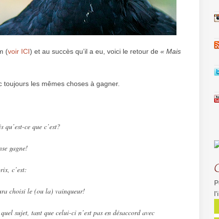
m (
voir ICI
) et au succès qu’il a eu, voici le retour de
« Mais
c toujours les mêmes choses à gagner.
 qu’est-ce que c’est?
nse gagne!
rix, c’est:
P
ura choisi le (ou la) vainqueur!
l
 quel sujet, tant que celui-ci n’est pas en désaccord avec