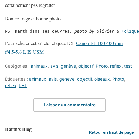
certainement pas regretter!
Bon courage et bonne photo.
PS: Darth dans ses oeuvres, 
photo by Olivier B.
(clique
Pour acheter cet article, cliquez ICI:
Canon EF 100-400 mm
f/4.5-5.6 L IS USM
Catégories :
animaux
,
avis
,
genève
,
objectif
,
Photo
,
reflex
,
test
Étiquettes :
animaux
,
avis
,
genève
,
objectif
,
oiseaux
,
Photo
,
reflex
,
test
Laissez un commentaire
Darth's Blog
Retour en haut de page