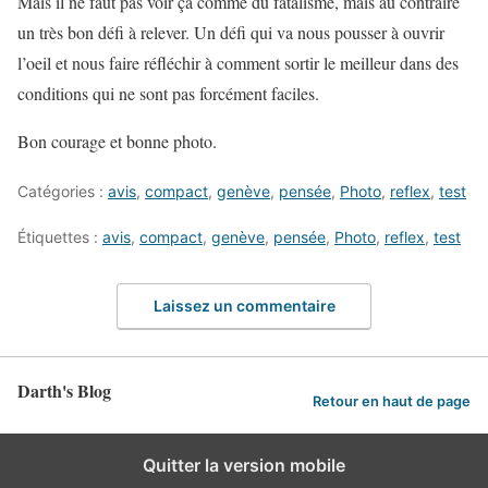
Mais il ne faut pas voir ça comme du fatalisme, mais au contraire
un très bon défi à relever. Un défi qui va nous pousser à ouvrir
l’oeil et nous faire réfléchir à comment sortir le meilleur dans des
conditions qui ne sont pas forcément faciles.
Bon courage et bonne photo.
Catégories :
avis
,
compact
,
genève
,
pensée
,
Photo
,
reflex
,
test
Étiquettes :
avis
,
compact
,
genève
,
pensée
,
Photo
,
reflex
,
test
Laissez un commentaire
Darth's Blog
Retour en haut de page
Quitter la version mobile