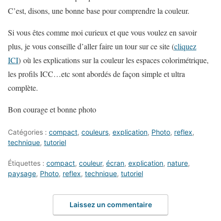
C’est, disons, une bonne base pour comprendre la couleur.
Si vous êtes comme moi curieux et que vous voulez en savoir
plus, je vous conseille d’aller faire un tour sur ce site (
cliquez
ICI
) où les explications sur la couleur les espaces colorimétrique,
les profils ICC…etc sont abordés de façon simple et ultra
complète.
Bon courage et bonne photo
Catégories :
compact
,
couleurs
,
explication
,
Photo
,
reflex
,
technique
,
tutoriel
Étiquettes :
compact
,
couleur
,
écran
,
explication
,
nature
,
paysage
,
Photo
,
reflex
,
technique
,
tutoriel
Laissez un commentaire