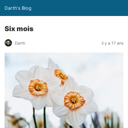
Darth's Blog
Six mois
Darth
il y a 17 ans