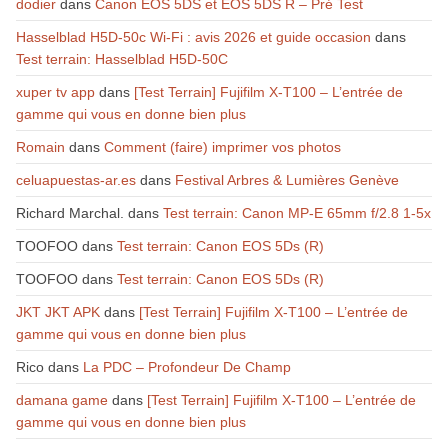
dodier
dans
Canon EOS 5DS et EOS 5DS R – Pré Test
Hasselblad H5D-50c Wi-Fi : avis 2026 et guide occasion
dans
Test terrain: Hasselblad H5D-50C
xuper tv app
dans
[Test Terrain] Fujifilm X-T100 – L’entrée de
gamme qui vous en donne bien plus
Romain
dans
Comment (faire) imprimer vos photos
celuapuestas-ar.es
dans
Festival Arbres & Lumières Genève
Richard Marchal.
dans
Test terrain: Canon MP-E 65mm f/2.8 1-5x
TOOFOO
dans
Test terrain: Canon EOS 5Ds (R)
TOOFOO
dans
Test terrain: Canon EOS 5Ds (R)
JKT JKT APK
dans
[Test Terrain] Fujifilm X-T100 – L’entrée de
gamme qui vous en donne bien plus
Rico
dans
La PDC – Profondeur De Champ
damana game
dans
[Test Terrain] Fujifilm X-T100 – L’entrée de
gamme qui vous en donne bien plus