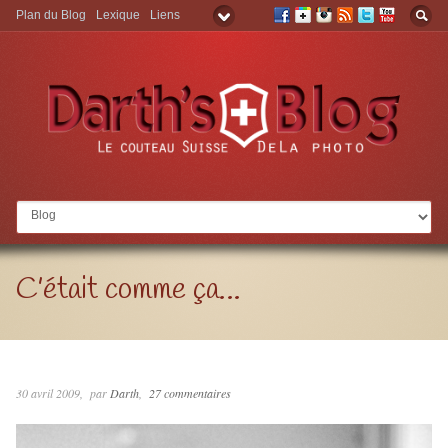
Plan du Blog
Lexique
Liens
Aller à:
C’était comme ça…
30 avril 2009
par
Darth
27 commentaires