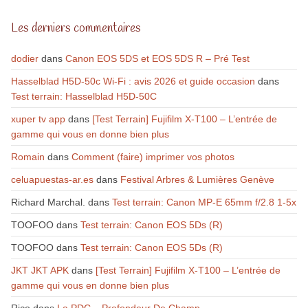
Les derniers commentaires
dodier
dans
Canon EOS 5DS et EOS 5DS R – Pré Test
Hasselblad H5D-50c Wi-Fi : avis 2026 et guide occasion
dans
Test terrain: Hasselblad H5D-50C
xuper tv app
dans
[Test Terrain] Fujifilm X-T100 – L’entrée de
gamme qui vous en donne bien plus
Romain
dans
Comment (faire) imprimer vos photos
celuapuestas-ar.es
dans
Festival Arbres & Lumières Genève
Richard Marchal.
dans
Test terrain: Canon MP-E 65mm f/2.8 1-5x
TOOFOO
dans
Test terrain: Canon EOS 5Ds (R)
TOOFOO
dans
Test terrain: Canon EOS 5Ds (R)
JKT JKT APK
dans
[Test Terrain] Fujifilm X-T100 – L’entrée de
gamme qui vous en donne bien plus
Rico
dans
La PDC – Profondeur De Champ