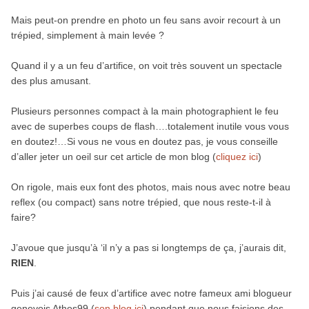
Mais peut-on prendre en photo un feu sans avoir recourt à un
trépied, simplement à main levée ?
Quand il y a un feu d’artifice, on voit très souvent un spectacle
des plus amusant.
Plusieurs personnes compact à la main photographient le feu
avec de superbes coups de flash….totalement inutile vous vous
en doutez!…Si vous ne vous en doutez pas, je vous conseille
d’aller jeter un oeil sur cet article de mon blog (
cliquez ici
)
On rigole, mais eux font des photos, mais nous avec notre beau
reflex (ou compact) sans notre trépied, que nous reste-t-il à
faire?
J’avoue que jusqu’à ‘il n’y a pas si longtemps de ça, j’aurais dit,
RIEN
.
Puis j’ai causé de feux d’artifice avec notre fameux ami blogueur
genevois Athos99 (
son blog ici
) pendant que nous faisions des