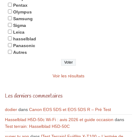
Pentax
Olympus
Samsung
Sigma
Leica
hasselblad
Panasonic
Autres
Voir les résultats
Les derniers commentaires
dodier
dans
Canon EOS 5DS et EOS 5DS R – Pré Test
Hasselblad H5D-50c Wi-Fi : avis 2026 et guide occasion
dans
Test terrain: Hasselblad H5D-50C
xuper tv app
dans
[Test Terrain] Fujifilm X-T100 – L’entrée de