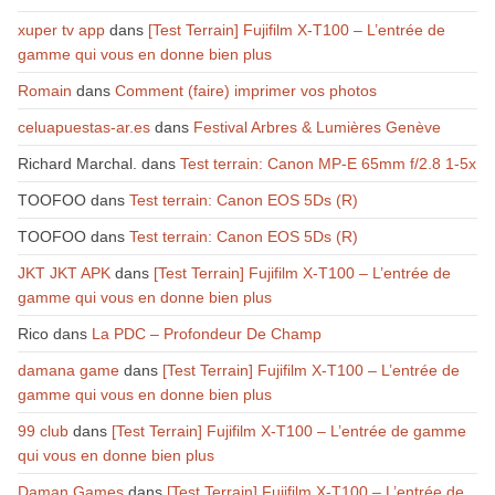
xuper tv app
dans
[Test Terrain] Fujifilm X-T100 – L’entrée de
gamme qui vous en donne bien plus
Romain
dans
Comment (faire) imprimer vos photos
celuapuestas-ar.es
dans
Festival Arbres & Lumières Genève
Richard Marchal.
dans
Test terrain: Canon MP-E 65mm f/2.8 1-5x
TOOFOO
dans
Test terrain: Canon EOS 5Ds (R)
TOOFOO
dans
Test terrain: Canon EOS 5Ds (R)
JKT JKT APK
dans
[Test Terrain] Fujifilm X-T100 – L’entrée de
gamme qui vous en donne bien plus
Rico
dans
La PDC – Profondeur De Champ
damana game
dans
[Test Terrain] Fujifilm X-T100 – L’entrée de
gamme qui vous en donne bien plus
99 club
dans
[Test Terrain] Fujifilm X-T100 – L’entrée de gamme
qui vous en donne bien plus
Daman Games
dans
[Test Terrain] Fujifilm X-T100 – L’entrée de