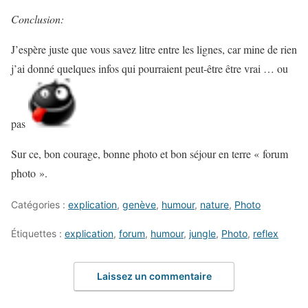
Conclusion:
J’espère juste que vous savez litre entre les lignes, car mine de rien
j’ai donné quelques infos qui pourraient peut-être être vrai … ou
pas
Sur ce, bon courage, bonne photo et bon séjour en terre « forum
photo ».
Catégories :
explication
,
genève
,
humour
,
nature
,
Photo
Étiquettes :
explication
,
forum
,
humour
,
jungle
,
Photo
,
reflex
Laissez un commentaire