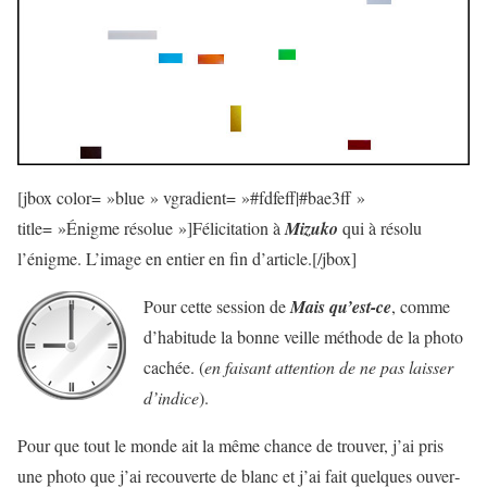
[jbox color= »blue » vgradient= »#fdfeff|#bae3ff »
title= »Énigme résolue »]Félicitation à
Mizuko
qui à résolu
l’énigme. L’image en entier en fin d’article.[/jbox]
Pour cette ses­sion de
Mais qu’est-ce
, comme
d’habitude la bonne veille méthode de la photo
cachée. (
en fai­sant atten­tion de ne pas lais­ser
d’indice
).
Pour que tout le monde ait la même chance de trou­ver, j’ai pris
une photo que j’ai recou­verte de blanc et j’ai fait quelques ouver­