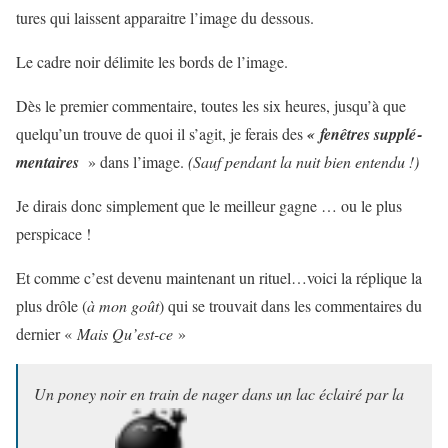
tures qui laissent appa­raitre l’image du dessous.
Le cadre noir déli­mite les bords de l’image.
Dès le pre­mier com­men­taire, toutes les six heures, jusqu’à que
quelqu’un trouve de quoi il s’agit, je ferais des
«
fenêtres sup­plé­
men­taires
» dans l’image.
(Sauf pen­dant la nuit bien entendu !)
Je dirais donc sim­ple­ment que le meilleur gagne … ou le plus
perspicace !
Et comme c’est devenu maintenant un rituel…voici la réplique la
plus drôle (
à mon goût
) qui se trouvait dans les commentaires du
dernier «
Mais Qu’est-ce
»
Un poney noir en train de nager dans un lac éclairé par la