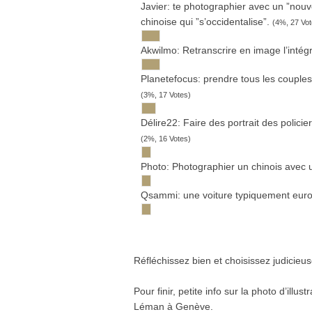
Javier: te pho­to­gra­phier avec un ”nou
chi­noise qui ”s’occidentalise”.
(4%, 27 Vot
Akwilmo: Retrans­crire en image l’intég
Pla­ne­te­fo­cus: prendre tous les couples
(3%, 17 Votes)
Délire22: Faire des por­trait des poli­c
(2%, 16 Votes)
Photo: Pho­to­gra­phier un chi­nois avec 
Qsammi: une voi­ture typi­que­ment euro­
Réfléchissez bien et choisissez judicieu
Pour finir, petite info sur la photo d’illu
Léman à Genève.