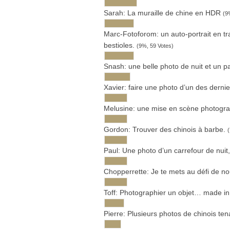
Sarah: La muraille de chine en HDR
(9
Marc-Fotoforom: un auto-portrait en tr
bestioles.
(9%, 59 Votes)
Snash: une belle photo de nuit et un
Xavier: faire une photo d’un des der­ni
Melu­sine: une mise en scène photograpi
Gor­don: Trou­ver des chi­nois à barbe.
Paul: Une photo d’un car­re­four de nui
Chop­per­rette: Je te mets au défi de 
Toff: Pho­to­gra­phier un objet… made 
Pierre: Plu­sieurs pho­tos de chi­nois t