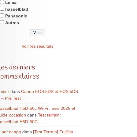
Leica
hasselblad
Panasonic
Autres
Voir les résultats
Les derniers
commentaires
odier
dans
Canon EOS 5DS et EOS 5DS
 – Pré Test
asselblad H5D-50c Wi-Fi : avis 2026 et
uide occasion
dans
Test terrain:
asselblad H5D-50C
uper tv app
dans
[Test Terrain] Fujifilm