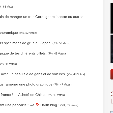
%, 63 Votes)
ain de man­ger un truc Gore: genre insecte ou autres
 panoramique
(8%, 52 Votes)
ers spé­ci­mens de grue du Japon.
(7%, 50 Votes)
que de tes différents billets.
(7%, 49 Votes)
(7%, 48 Votes)
t, avec un beau filé de gens et de voitures.
(7%, 48 Votes)
nous rame­ner une photo graphique
(7%, 47 Votes)
in france ! — Acheté en Chine.
(6%, 40 Votes)
enant une pan­carte ” we
Darth blog ”
(5%, 35 Votes)