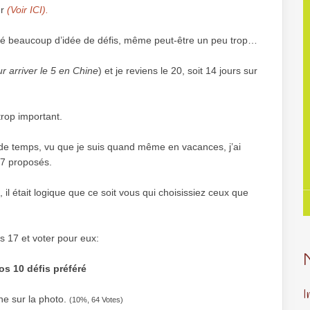
ur
(Voir ICI).
né beaucoup d’idée de défis, même peut-être un peu trop…
r arriver le 5 en Chine
) et je reviens le 20, soit 14 jours sur
trop important.
 de temps, vu que je suis quand même en vacances, j’ai
 17 proposés.
 il était logique que ce soit vous qui choisissiez ceux que
s 17 et voter pour eux:
os 10 défis préféré
I
nne sur la photo.
(10%, 64 Votes)