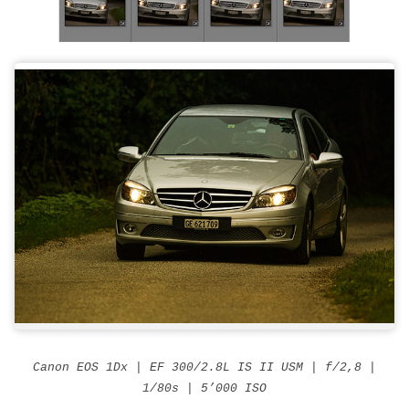
Canon EOS 1Dx | EF 300/2.8L IS II USM | f/2,8 |
1/80s | 5’000 ISO