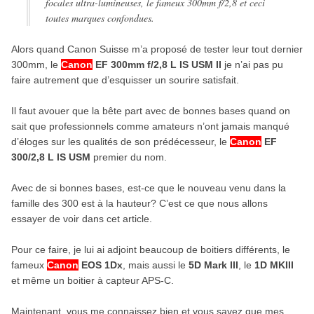
focales ultra-lumineuses, le fameux 300mm f/2,8 et ceci
toutes marques confondues.
Alors quand Canon Suisse m’a proposé de tester leur tout dernier
300mm, le
Canon
EF 300mm f/2,8 L IS USM II
je n’ai pas pu
faire autrement que d’esquisser un sourire satisfait.
Il faut avouer que la bête part avec de bonnes bases quand on
sait que professionnels comme amateurs n’ont jamais manqué
d’éloges sur les qualités de son prédécesseur, le
Canon
EF
300/2,8 L IS USM
premier du nom.
Avec de si bonnes bases, est-ce que le nouveau venu dans la
famille des 300 est à la hauteur? C’est ce que nous allons
essayer de voir dans cet article.
Pour ce faire, je lui ai adjoint beaucoup de boitiers différents, le
fameux
Canon
EOS 1Dx
, mais aussi le
5D Mark III
, le
1D MKIII
et même un boitier à capteur APS-C.
Maintenant, vous me connaissez bien et vous savez que mes