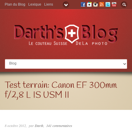
Plan du Blog
Lexique
Liens
Aller à:
Test terrain: Canon EF 300mm
f/2,8 L IS USM II
8 octobre 2012
par
Darth
141 commentaires