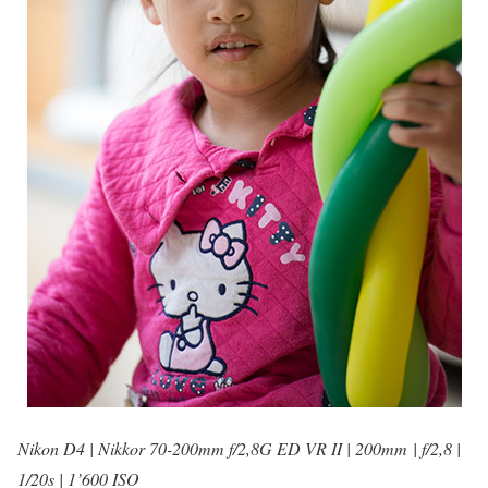
Nikon D4 | Nikkor 70-200mm f/2,8G ED VR II | 200mm
|
f/2,8 |
1/20s | 1’600 ISO