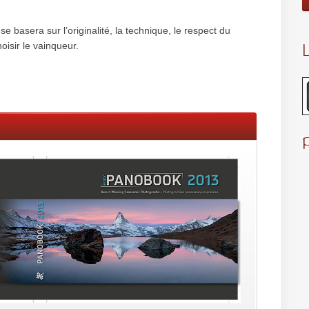
 basera sur l’originalité, la tech­nique, le res­pect du
oisir le vainqueur.
L