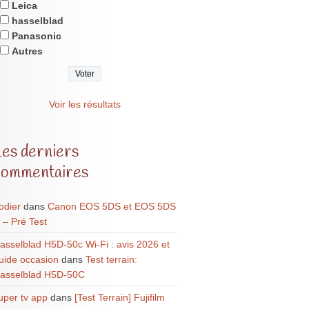
Leica
hasselblad
Panasonic
Autres
Voir les résultats
Les derniers
commentaires
odier
dans
Canon EOS 5DS et EOS 5DS
 – Pré Test
asselblad H5D-50c Wi-Fi : avis 2026 et
uide occasion
dans
Test terrain:
asselblad H5D-50C
uper tv app
dans
[Test Terrain] Fujifilm