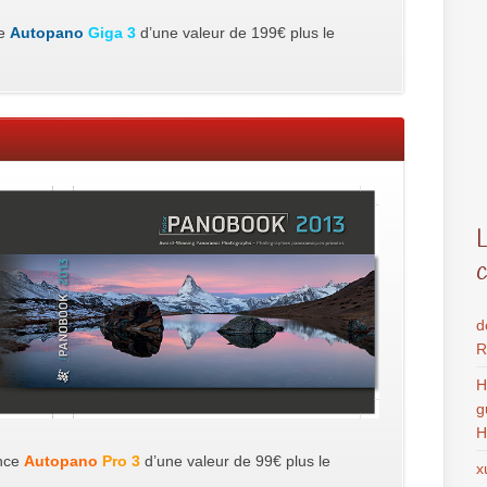
ce
Autopano
Giga 3
d’une valeur de 199€ plus le
d
R
H
g
H
ence
Autopano
Pro 3
d’une valeur de 99€ plus le
x