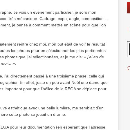
raphe. Je vois un événement particulier, je sors mon
e façon très mécanique. Cadrage, expo, angle, composition…
n moment, je pense à comment mettre en scène pour que l’on
L
iatement rentré chez moi, mon but était de voir le résultat
de toutes les photos pour en sélectionner les plus pertinentes.
ues photos que j’ai sélectionnées, et je me dis:
« j’ai eu de
c moi… ».
, j’ai directement passé à une troisième phase, celle qui
otographier. En effet, juste un peu avant Noël une dame que
z important pour que l’hélico de la REGA se déplace pour
trouvé esthétique avec une belle lumière, me semblait d’un
rrière cette photo se jouait un drame.
 REGA pour leur documentation (en espérant que l’adresse