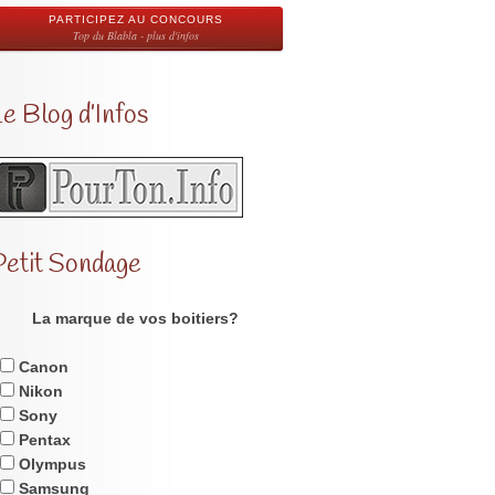
PARTICIPEZ AU CONCOURS
Top du Blabla - plus d'infos
e Blog d’Infos
Petit Sondage
La marque de vos boitiers?
Canon
Nikon
Sony
Pentax
Olympus
Samsung