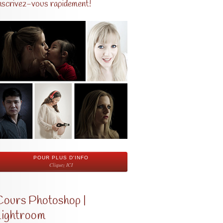
nscrivez-vous rapidement!
POUR PLUS D'INFO
Cliquez ICI
Cours Photoshop |
Lightroom