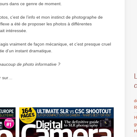
oujours dans ce genre de moment.
otos, c’est de l’info et mon instinct de photographe de
éflexe a été de proposer les photos à différentes
ait intéressée.
 j’agis vraiment de façon mécanique, et c’est presque cruel
tie d’un instant dramatique.
beaucoup de photo informative ?
er sur…
d
R
H
g
H