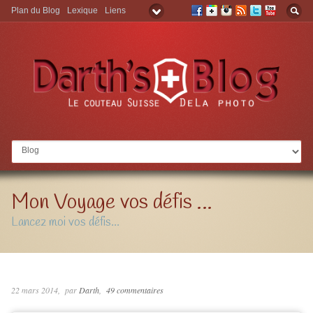
Plan du Blog
Lexique
Liens
Aller à:
Mon Voyage vos défis …
Lancez moi vos défis...
22 mars 2014
par
Darth
49 commentaires