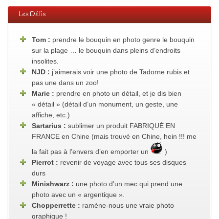
Les Défis
Tom :
prendre le bouquin en photo genre le bouquin
sur la plage … le bouquin dans pleins d’endroits
insolites.
NJD :
j’aimerais voir une photo de Tadorne rubis et
pas une dans un zoo!
Marie :
prendre en photo un détail, et je dis bien
« détail » (détail d’un monument, un geste, une
affiche, etc.)
Sartarius :
sublimer un produit FABRIQUÉ EN
FRANCE en Chine (mais trouvé en Chine, hein !!! me
la fait pas à l’envers d’en emporter un
)
Pierrot :
revenir de voyage avec tous ses disques
durs
Minishwarz :
une photo d’un mec qui prend une
photo avec un « argentique ».
Chopperrette :
ramène-nous une vraie photo
graphique !