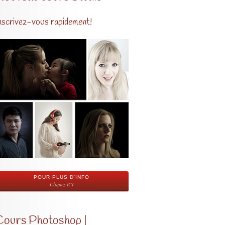
nscrivez-vous rapidement!
POUR PLUS D'INFO
Cliquez ICI
Cours Photoshop |