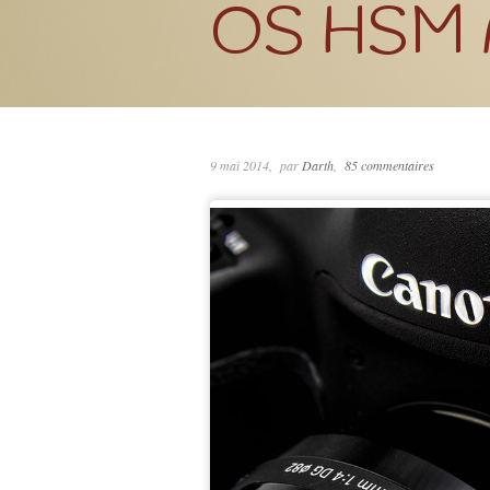
OS HSM
9 mai 2014
par
Darth
85 commentaires