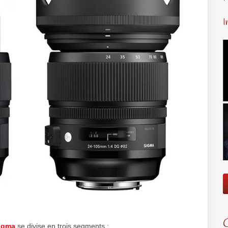
I
igma
se divise en trois segments :