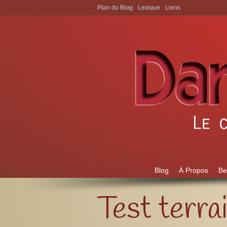
Plan du Blog
Lexique
Liens
Aller à:
Blog
À Propos
Be
Test terr