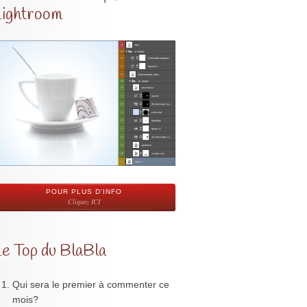
Lightroom
POUR PLUS D'INFO
Cliquez ICI
Le Top du BlaBla
Qui sera le premier à commenter ce
mois?