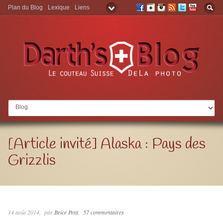
Plan du Blog
Lexique
Liens
Aller à:
[Article invité] Alaska : Pays des
Grizzlis
14 août 2014
par
Brice Petit
57 commentaires