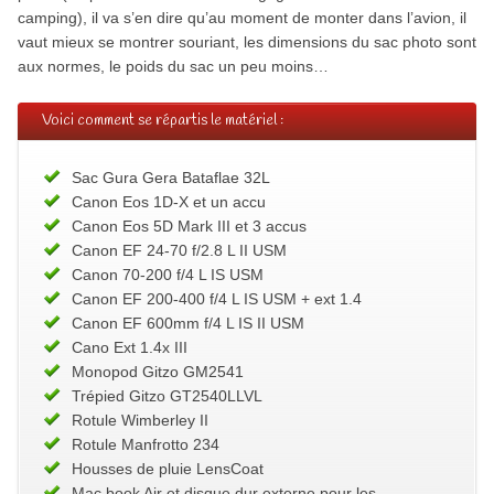
camping), il va s’en dire qu’au moment de monter dans l’avion, il
vaut mieux se montrer souriant, les dimensions du sac photo sont
aux normes, le poids du sac un peu moins…
Voici comment se répartis le matériel :
Sac Gura Gera Bataflae 32L
Canon Eos 1D-X et un accu
Canon Eos 5D Mark III et 3 accus
Canon EF 24-70 f/2.8 L II USM
Canon 70-200 f/4 L IS USM
Canon EF 200-400 f/4 L IS USM + ext 1.4
Canon EF 600mm f/4 L IS II USM
Cano Ext 1.4x III
Monopod Gitzo GM2541
Trépied Gitzo GT2540LLVL
Rotule Wimberley II
Rotule Manfrotto 234
Housses de pluie LensCoat
Mac book Air et disque dur externe pour les