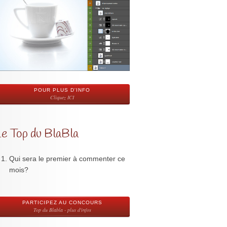
POUR PLUS D'INFO
Cliquez ICI
Le Top du BlaBla
Qui sera le premier à commenter ce
mois?
PARTICIPEZ AU CONCOURS
Top du Blabla - plus d'infos