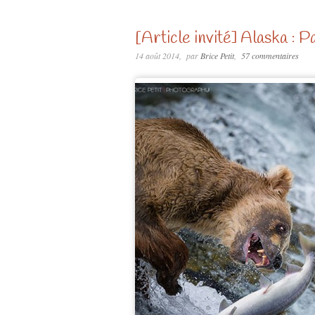
[Article invité] Alaska : P
14 août 2014
par
Brice Petit
57 commentaires