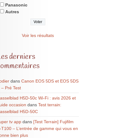
Panasonic
Autres
Voir les résultats
Les derniers
commentaires
odier
dans
Canon EOS 5DS et EOS 5DS
 – Pré Test
asselblad H5D-50c Wi-Fi : avis 2026 et
uide occasion
dans
Test terrain:
asselblad H5D-50C
uper tv app
dans
[Test Terrain] Fujifilm
-T100 – L’entrée de gamme qui vous en
onne bien plus