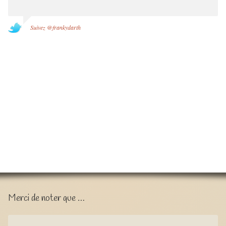
Suivez @frankydarth
Merci de noter que …