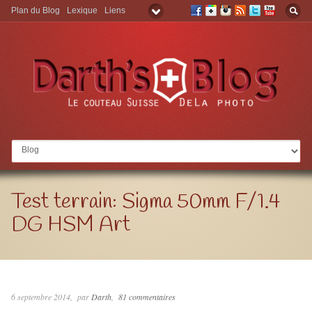
Plan du Blog
Lexique
Liens
Aller à:
Test terrain: Sigma 50mm F/1.4
DG HSM Art
6 septembre 2014
par
Darth
81 commentaires