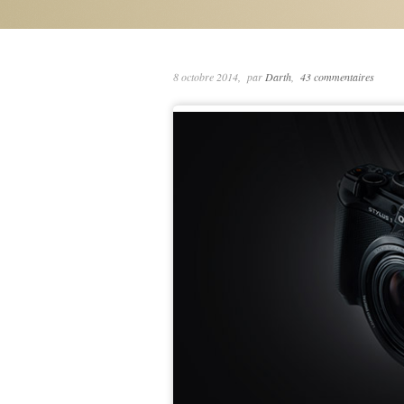
8 octobre 2014
par
Darth
43 commentaires