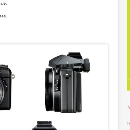
ale.
uses…
I