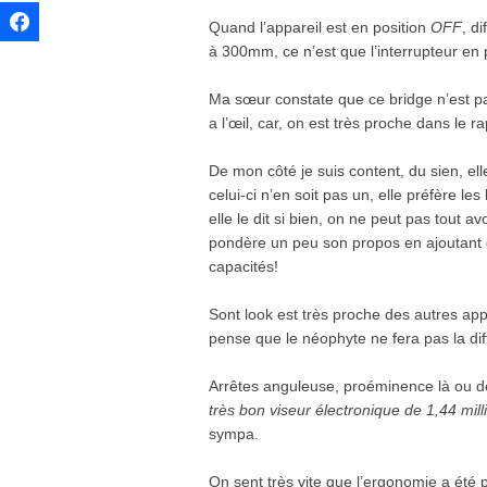
Quand l’appareil est en position
OFF
, d
à 300mm, ce n’est que l’interrupteur en 
Ma sœur constate que ce bridge n’est pa
a l’œil, car, on est très proche dans le 
De mon côté je suis content, du sien, ell
celui-ci n’en soit pas un, elle préfère le
elle le dit si bien, on ne peut pas tout a
pondère un peu son propos en ajoutant q
capacités!
Sont look est très proche des autres a
pense que le néophyte ne fera pas la di
Arrêtes anguleuse, proéminence là ou de
très bon viseur électronique de 1,44 mill
sympa.
On sent très vite que l’ergonomie a été pe