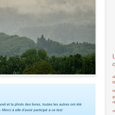
d
R
H
g
H
reil et la photo des livres, toutes les autres ont été
 –
Merci à elle d’avoir participé à ce test
x