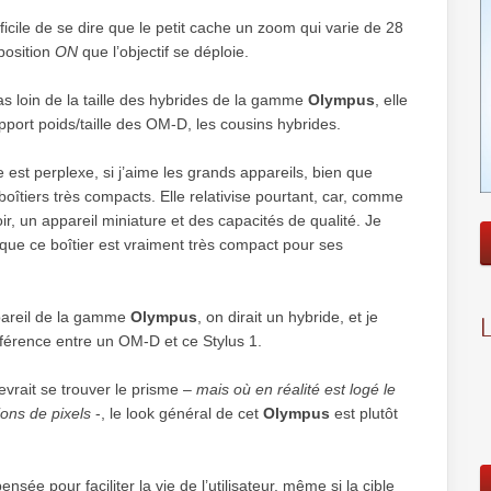
ifficile de se dire que le petit cache un zoom qui varie de 28
position
ON
que l’objectif se déploie.
s loin de la taille des hybrides de la gamme
Olympus
, elle
rapport poids/taille des OM-D, les cousins hybrides.
e est perplexe, si j’aime les grands appareils, bien que
s boîtiers très compacts. Elle relativise pourtant, car, comme
voir, un appareil miniature et des capacités de qualité. Je
ue ce boîtier est vraiment très compact pour ses
ppareil de la gamme
Olympus
, on dirait un hybride, et je
fférence entre un OM-D et ce Stylus 1.
vrait se trouver le prisme –
mais où en réalité est logé le
ions de pixels
-, le look général de cet
Olympus
est plutôt
nsée pour faciliter la vie de l’utilisateur, même si la cible