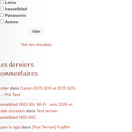
Leica
hasselblad
Panasonic
Autres
Voir les résultats
Les derniers
commentaires
odier
dans
Canon EOS 5DS et EOS 5DS
 – Pré Test
asselblad H5D-50c Wi-Fi : avis 2026 et
uide occasion
dans
Test terrain:
asselblad H5D-50C
uper tv app
dans
[Test Terrain] Fujifilm