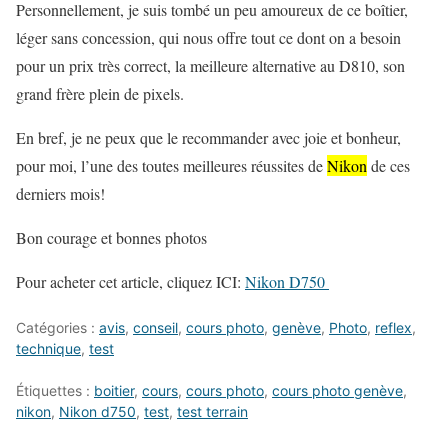
Personnellement, je suis tombé un peu amoureux de ce boîtier,
léger sans concession, qui nous offre tout ce dont on a besoin
pour un prix très correct, la meilleure alternative au D810, son
grand frère plein de pixels.
En bref, je ne peux que le recommander avec joie et bonheur,
pour moi, l’une des toutes meilleures réussites de
Nikon
de ces
derniers mois!
Bon courage et bonnes photos
Pour acheter cet article, cliquez ICI:
Nikon D750
Catégories :
avis
,
conseil
,
cours photo
,
genève
,
Photo
,
reflex
,
technique
,
test
Étiquettes :
boitier
,
cours
,
cours photo
,
cours photo genève
,
nikon
,
Nikon d750
,
test
,
test terrain