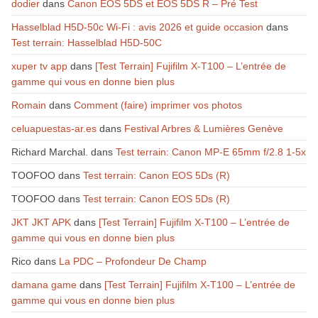
dodier
dans
Canon EOS 5DS et EOS 5DS R – Pré Test
Hasselblad H5D-50c Wi-Fi : avis 2026 et guide occasion
dans
Test terrain: Hasselblad H5D-50C
xuper tv app
dans
[Test Terrain] Fujifilm X-T100 – L’entrée de
gamme qui vous en donne bien plus
Romain
dans
Comment (faire) imprimer vos photos
celuapuestas-ar.es
dans
Festival Arbres & Lumières Genève
Richard Marchal.
dans
Test terrain: Canon MP-E 65mm f/2.8 1-5x
TOOFOO
dans
Test terrain: Canon EOS 5Ds (R)
TOOFOO
dans
Test terrain: Canon EOS 5Ds (R)
JKT JKT APK
dans
[Test Terrain] Fujifilm X-T100 – L’entrée de
gamme qui vous en donne bien plus
Rico
dans
La PDC – Profondeur De Champ
damana game
dans
[Test Terrain] Fujifilm X-T100 – L’entrée de
gamme qui vous en donne bien plus