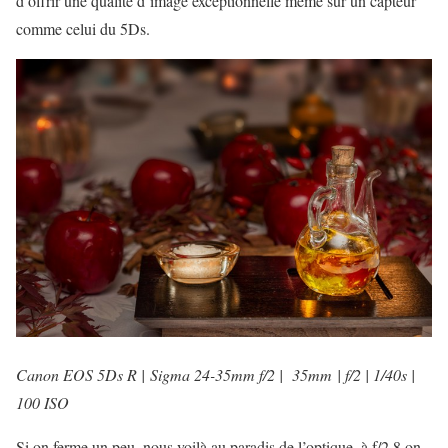
d’offrir une qualité d’image exceptionnelle même sur un capteur
comme celui du 5Ds.
Canon EOS 5Ds R | Sigma 24-35mm f/2 | 35mm | f/2 | 1/40s |
100 ISO
Si on ferme un peu, nous voilà au paradis de l’optique, à f/2,8 on