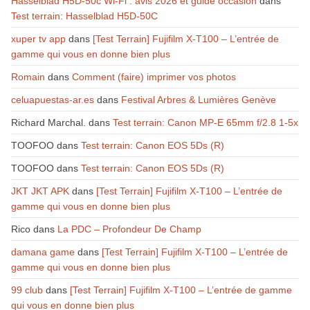
Hasselblad H5D-50c Wi-Fi : avis 2026 et guide occasion
dans
Test terrain: Hasselblad H5D-50C
xuper tv app
dans
[Test Terrain] Fujifilm X-T100 – L’entrée de
gamme qui vous en donne bien plus
Romain
dans
Comment (faire) imprimer vos photos
celuapuestas-ar.es
dans
Festival Arbres & Lumières Genève
Richard Marchal.
dans
Test terrain: Canon MP-E 65mm f/2.8 1-5x
TOOFOO
dans
Test terrain: Canon EOS 5Ds (R)
TOOFOO
dans
Test terrain: Canon EOS 5Ds (R)
JKT JKT APK
dans
[Test Terrain] Fujifilm X-T100 – L’entrée de
gamme qui vous en donne bien plus
Rico
dans
La PDC – Profondeur De Champ
damana game
dans
[Test Terrain] Fujifilm X-T100 – L’entrée de
gamme qui vous en donne bien plus
99 club
dans
[Test Terrain] Fujifilm X-T100 – L’entrée de gamme
qui vous en donne bien plus