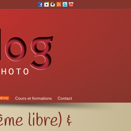
Cours et formations
Contact
DÉOS]
me libre) &