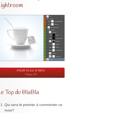
Lightroom
POUR PLUS D'INFO
Cliquez ICI
Le Top du BlaBla
Qui sera le premier à commenter ce
mois?