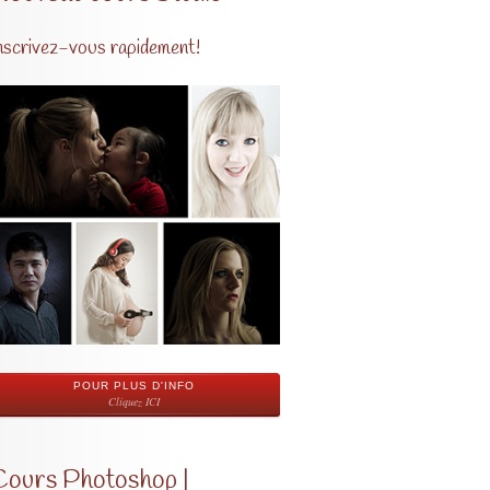
nscrivez-vous rapidement!
POUR PLUS D'INFO
Cliquez ICI
Cours Photoshop |