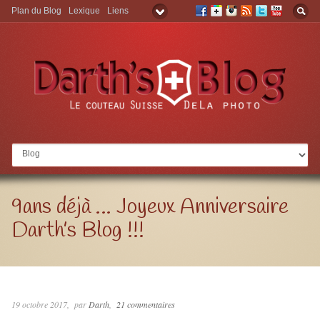
Plan du Blog
Lexique
Liens
Aller à:
9ans déjà … Joyeux Anniversaire
Darth’s Blog !!!
19 octobre 2017
par
Darth
21 commentaires