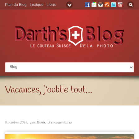
Plan du Blog
Lexique
Liens
Aller à:
Vacances, j’oublie tout…
8 octobre 2018
par
Denis
3 commentaires