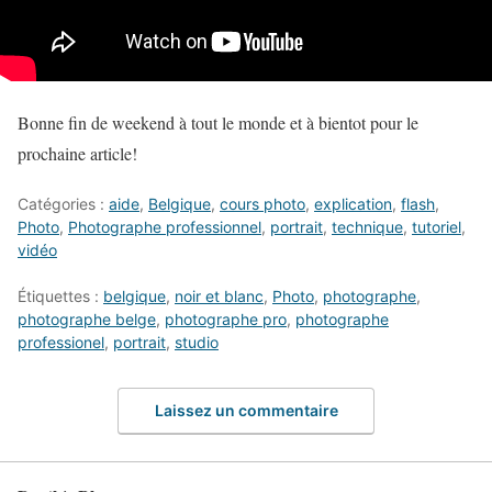
Bonne fin de weekend à tout le monde et à bientot pour le
prochaine article!
Catégories :
aide
,
Belgique
,
cours photo
,
explication
,
flash
,
Photo
,
Photographe professionnel
,
portrait
,
technique
,
tutoriel
,
vidéo
Étiquettes :
belgique
,
noir et blanc
,
Photo
,
photographe
,
photographe belge
,
photographe pro
,
photographe
professionel
,
portrait
,
studio
Laissez un commentaire