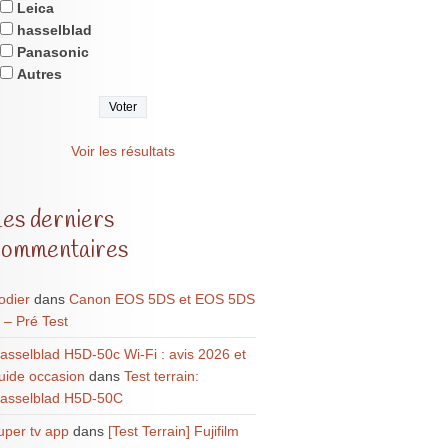
Leica
hasselblad
Panasonic
Autres
Voir les résultats
Les derniers
commentaires
odier
dans
Canon EOS 5DS et EOS 5DS
 – Pré Test
asselblad H5D-50c Wi-Fi : avis 2026 et
uide occasion
dans
Test terrain:
asselblad H5D-50C
uper tv app
dans
[Test Terrain] Fujifilm