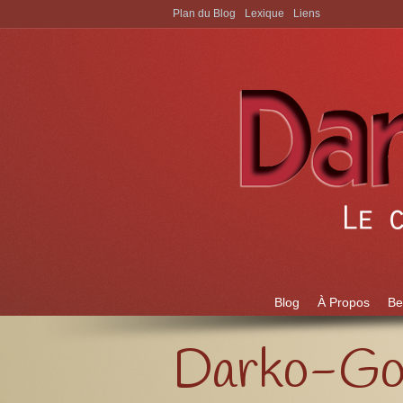
Plan du Blog
Lexique
Liens
Aller à:
Blog
À Propos
Be
Darko-Got